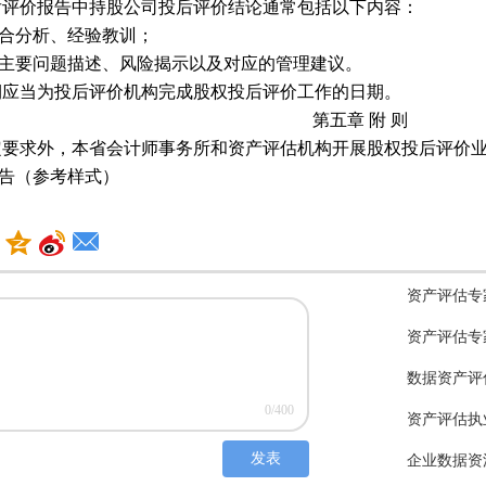
后评价报告中持股公司投后评价结论通常包括以下内容：
合分析、经验教训；
主要问题描述、风险揭示以及对应的管理建议。
期应当为投后评价机构完成股权投后评价工作的日期。
第五章
附
则
定要求外，本省会计师事务所和资产评估机构开展股权投后评价
告（参考样式）
股权投后评
用转让定价
房地产开发
委托开会可
减免期多分
新办商业企
公司董事领
精心筹划降
资产评估专
资产评估专
数据资产评
资产评估执
0
/400
企业数据资
发表