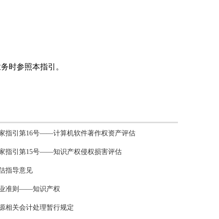
业务时参照本指引。
价业务基本指引（试行）
法进行纳税筹划
经营与资产管理活动税务筹划思维与方法
避免会议费被认定为是价外费用
利可以少补税
业慎选优惠年度
取报酬的税收筹划
低贷款融资税负
浙江省注册会计师协会专业技术委员会专家提示（第 9 号）评估业务实务问题解答（一）
家指引第16号——计算机软件著作权资产评估
家指引第15号——知识产权侵权损害评估
估指导意见
业准则——知识产权
源相关会计处理暂行规定