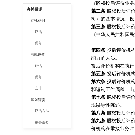
《股权投后评价业务
亦博微讯
第二条
股权投后评
司）的基本情况、投
财税案例
第三条
股权投后评
评估
《中华人民共和国民
税务
第四条
投后评价机
法规速递
能力的人员。
投后评价机构在执行
评估
第五条
投后评价机
税务
第六条
投后评价机
会计
和编制工作底稿，出
第七条
股权投后评
筹划解读
现误导性陈述。
评估方法
第八条
股权投后评
第九条
股权投后评
税务筹划
价机构在承接业务时