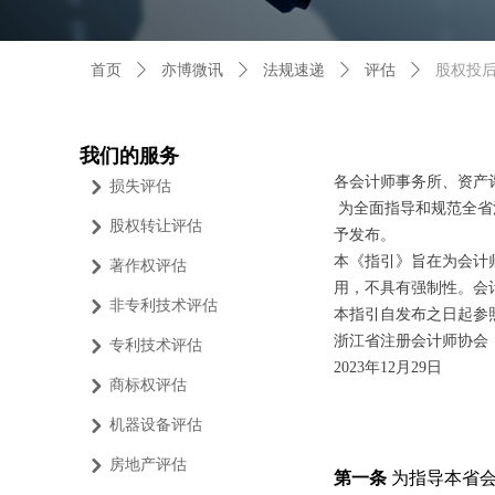
首页
ꄲ
亦博微讯
ꄲ
法规速递
ꄲ
评估
ꄲ
股权投
我们的服务
各会计师事务所、资产
损失评估
낑
为全面指导和规范全省
股权转让评估
낑
予发布。
本《指引》旨在为会计
著作权评估
낑
用，不具有强制性。会
非专利技术评估
낑
本指引自发布之日起参
浙江省注册会计师协会
专利技术评估
낑
2023年12月29日
商标权评估
낑
机器设备评估
낑
房地产评估
낑
第一条
为指导本省