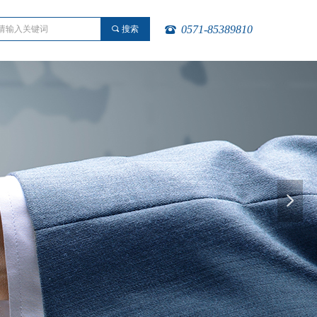
0571-85389810
끠
搜索
뀰
넲