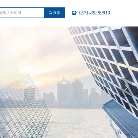
0571-85389810
끠
搜索
뀰
넲