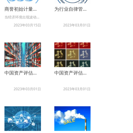
商誉初始计量的基础 – 合并对价分摊估值
为行业自律管理提供有效抓手——《中国资产评估协会资产评估业务报备管理办法》系列解读（二）
当经济环境出现波动时，商誉减值会给上市公司的业绩带来较大的压力，尤其是在股市下行风险凸显的情况下，如何化解商誉带来的风险成为了监管机构关注的重点，也给企业带来了重大的挑战。目前，我们的人员协助越来越多的企业在投前对并购中产生的商誉提前进行模拟，并将投后的商誉形成与减值测试提前进行规划。
2023年03月15日
2023年03月01日
中国资产评估协会资产评估业务报备管理办法
中国资产评估协会资产评估报告统一编码管理暂行办法
2023年03月01日
2023年03月01日