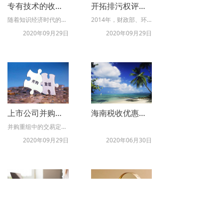
专有技术的收益法评估
开拓排污权评估新领域 探索市场化节能减排之路
随着知识经济时代的到来，专利和专有技术等技术型资产的重要性在企业的发展过程中迅速凸显出来。而在以专有技术投资或专有技术转让的价值评估中，收益法是国际通行的评估方法。收益法的主要评估参数是收益额、折现率和收益期。而每一个主要评估参数下还有许多具体的分析指标。这些分析指标都需要根据专有技术的属性和特征，进行准确的分析。
2014年，财政部、环保部、发改委联合起草《排污权有偿使用和交易试点工作指导意见》并上报国务院，随后国务院办公厅发布了《关于进一步推进排污权有偿使用和交易试点工作的指导意见》（国办发 (2014)38号文），提出建立排污权使用制度、加快推进排污权交易、完善排污权交易定价机制等方面的指导意见，为我国环境污染治理和生态环境建设提供了市场化解决路径，也为评估行业推进排污权评估、服务生态文明建设提出了新的需求。为此，中国资产评估协会在浙江、江苏等排污权试点地区组织开展排污权评估专题调研。本文结合试点地区调研成果，分析了排污权评估的市场条件与背景，梳理了资产评估在排污权定价中的专业作用和有益探索，并对评估行业如何更好服务排污权有偿使用和交易工作提出建议。
2020年09月29日
2020年09月29日
上市公司并购重组评估业务的执业风险及防范措施研究
海南税收优惠政策（企业所得税、个人所得税、旅客免税购物）
并购重组中的交易定价，是上市公司并购重组中影响当事各方利益分配的核心要素，更是交易方和监管机关关注的焦点。通过科学的方法与途径确定合理的交易价格则是保障各方利益的关键，也是上市公司并购重组监管工作中的核心内容。为此，中国资产评估协会（以下简称中评协）委托课题组开展了《上市公司并购重组评估业务的执业风险及防范措施研究》课题，对上市公司并购重组评估业务的现状进行了系统的分析，对上市公司并购重组评估业务的主要风险点进行了全面梳理，并深入剖析了风险产生的主要原因。同时重点围绕专业胜任能力、评估准则执行、质控体系管理、分支机构管控和公司内部治理等方面开展了执业风险防范措施研究。本文为课题报告的第三章，部分内容有删节。报告仅代表作者个人观点，仅供学术交流参考，不代表中评协的观点或立场。
2020年09月29日
2020年06月30日
《浙江省地方金融条例》发布，今年8月1日开始执行
延长小规模纳税人减免增值税政策执行期限至12月31日