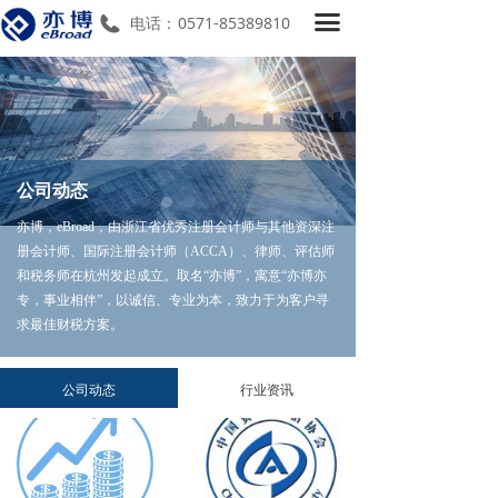
끀
首页
电话：
0571-85389810
关于我们
服务项目
亦博微讯
公司动态
新闻动态
亦博，eBroad，由浙江省优秀注册会计师与其他资深注
册会计师、国际注册会计师（ACCA）、律师、评估师
加入我们
和税务师在杭州发起成立。取名“亦博”，寓意“亦博亦
专，事业相伴”，以诚信、专业为本，致力于为客户寻
求最佳财税方案。
公司动态
行业资讯